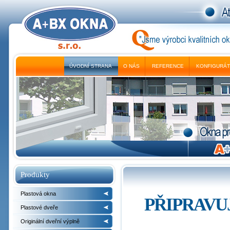
ÚVODNÍ STRANA
O NÁS
REFERENCE
KONFIGURÁ
Produkty
Plastová okna
PŘIPRAVU
Plastové dveře
Originální dveřní výplně