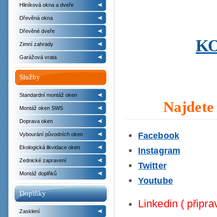
Hliníková okna a dveře
Dřevěná okna
Dřevěné dveře
KO
Zimní zahrady
Garážová vrata
Služby
Standardní montáž oken
Najdete 
Montáž oken SWS
Doprava oken
Facebook
Vybourání původních oken
Ekologická likvidace oken
Instagram
Zednické zapravení
Twitter
Montáž doplňků
Youtube
Doplňky
Linkedin ( připr
Zasklení