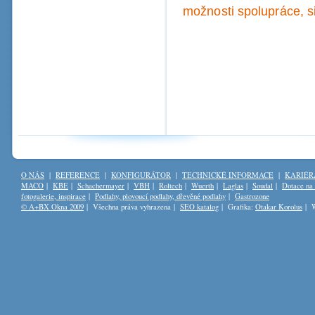
možnosti spolupráce, s
O NÁS
|
REFERENCE
|
KONFIGURÁTOR
|
TECHNICKÉ INFORMACE
|
KARIÉR
MACO
|
KBE
|
Schachermayer
|
VBH
|
Roltech
|
Wuerth
|
Laglas
|
Soudal
|
Dotace na
fotogalerie, inspirace
|
Podlahy, plovoucí podlahy, dřevěné podlahy
|
Gastrozone
© A+BX Okna 2009
| Všechna práva vyhrazena |
SEO katalog
| Grafika:
Otakar Korolus
| W