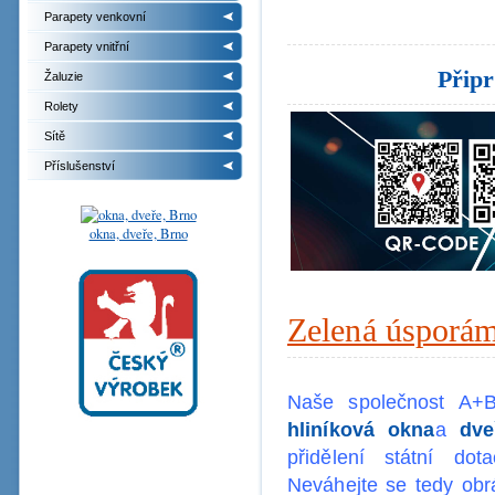
Parapety venkovní
Parapety vnitřní
Přip
Žaluzie
Rolety
Sítě
Příslušenství
okna, dveře, Brno
Zelená úsporá
Naše společnost A
hliníková okna
a
dve
přidělení státní d
Neváhejte se tedy obr