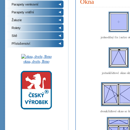
Okna
Parapety venkovní
Parapety vnitřní
Žaluzie
Rolety
Sítě
jednodílný fix (nelze o
Příslušenství
okna, dveře, Brno
jednokřídlové okno sk
dvoukřídlové okno se š