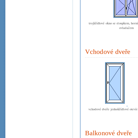
trojkřídlové okno se sloupkem, horn
ovladačem
Vchodové dveře
vchodové dveře jednokřídlové oteví
Balkonové dveře