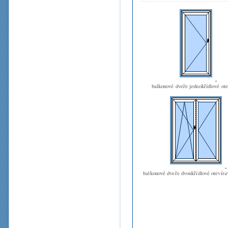
balkonové dveře jednokřídlové ot
balkonové dveře dvoukřídlové otevíra