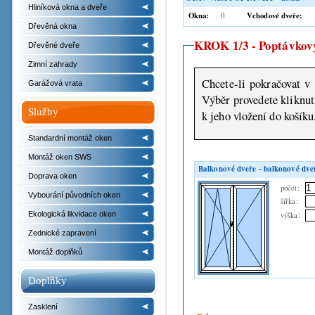
Hliníková okna a dveře
Okna:
Vchodové dveře:
0
Dřevěná okna
KROK 1/3 - Poptávkový
Dřevěné dveře
Zimní zahrady
Chcete-li pokračovat v 
Garážová vrata
Výběr provedete kliknutím na některý z náhledů nabízeného zboží a následně bud
Služby
k jeho vložení do košíku
Standardní montáž oken
Montáž oken SWS
Balkonové dveře - balkonové dve
Doprava oken
počet:
Vybourání původních oken
šířka:
Ekologická likvidace oken
výška:
Zednické zapravení
Montáž doplňků
Doplňky
Zasklení