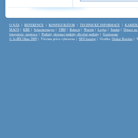
O NÁS
|
REFERENCE
|
KONFIGURÁTOR
|
TECHNICKÉ INFORMACE
|
KARIÉR
MACO
|
KBE
|
Schachermayer
|
VBH
|
Roltech
|
Wuerth
|
Laglas
|
Soudal
|
Dotace na
fotogalerie, inspirace
|
Podlahy, plovoucí podlahy, dřevěné podlahy
|
Gastrozone
© A+BX Okna 2009
| Všechna práva vyhrazena |
SEO katalog
| Grafika:
Otakar Korolus
| W