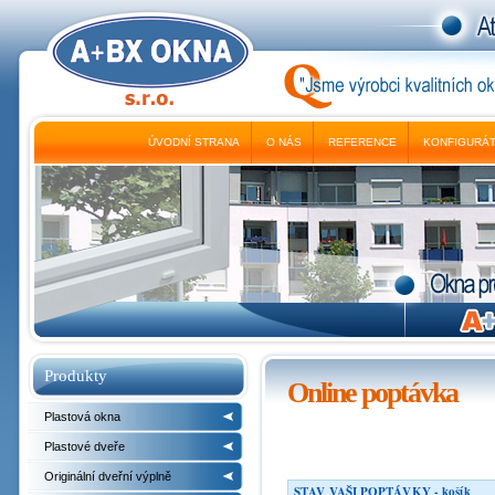
ÚVODNÍ STRANA
O NÁS
REFERENCE
KONFIGURÁ
Produkty
Online poptávka
Plastová okna
Plastové dveře
Originální dveřní výplně
STAV VAŠI POPTÁVKY - košík