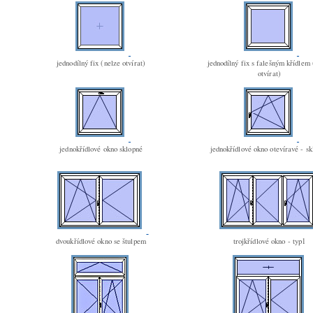
jednodílný fix (nelze otvírat)
jednodílný fix s falešným křídlem 
otvírat)
jednokřídlové okno sklopné
jednokřídlové okno otevíravé - s
dvoukřídlové okno se štulpem
trojkřídlové okno - typ1