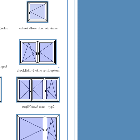
(nelze
jednokřídlové okno otevíravé
klopné
dvoukřídlové okno se sloupkem
trojkřídlové okno - typ2