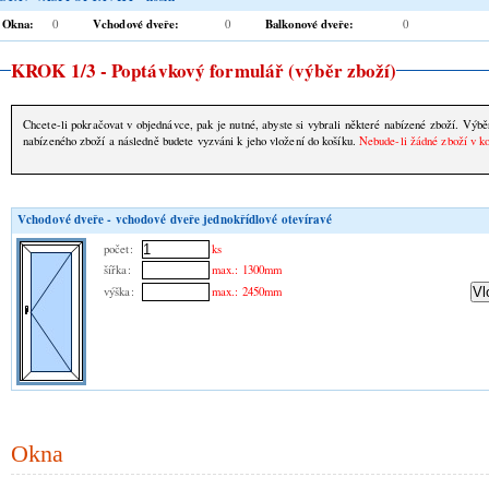
Okna:
Vchodové dveře:
Balkonové dveře:
0
0
0
KROK 1/3 - Poptávkový formulář (výběr zboží)
Chcete-li pokračovat v objednávce, pak je nutné, abyste si vybrali některé nabízené zboží. Výběr provedete klik
nabízeného zboží a následně budete vyzváni k jeho vložení do košíku.
Nebude-li žádné zboží v k
Vchodové dveře - vchodové dveře jednokřídlové otevíravé
počet:
ks
šířka:
max.: 1300mm
výška:
max.: 2450mm
Okna