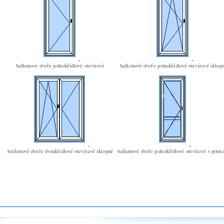
balkonové dveře jednokřídlové otevíravé
balkonové dveře jednokřídlové otevíravé sklop
balkonové dveře dvoukřídlové otevíravé sklopné
balkonové dveře jednokřídlové otevíravé s pout