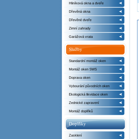
Hliníková okna a dveře
Dřevěná okna
Dřevěné dveře
Zimní zahrady
Garážová vrata
Služby
Standardní montáž oken
Montáž oken SWS
Doprava oken
Vybourání původních oken
Ekologická likvidace oken
Zednické zapravení
Montáž doplňků
Doplňky
Zasklení