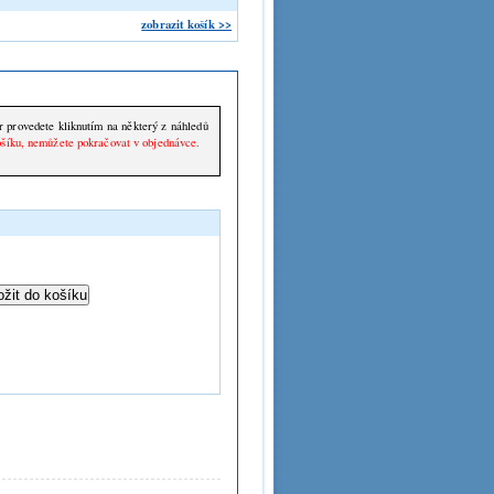
zobrazit košík >>
nutím na některý z náhledů
ošíku, nemůžete pokračovat v objednávce.