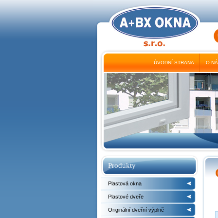
ÚVODNÍ STRANA
O N
Produkty
Plastová okna
Plastové dveře
Originální dveřní výplně