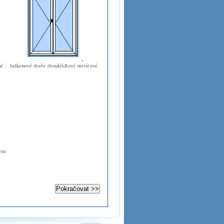
né
balkonové dveře dvoukřídlové otevíravé
cem