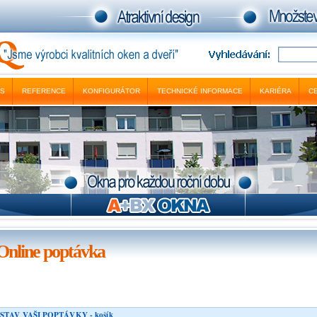
ÁS
REFERENCE
KONFIGURÁTOR
TECHNICKÉ INFORMACE
KARIÉRA
CE
Online poptávka
STAV VAŠI POPTÁVKY - košík