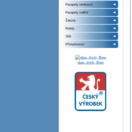
Parapety venkovní
Parapety vnitřní
Žaluzie
Rolety
Sítě
Příslušenství
okna, dveře, Brno