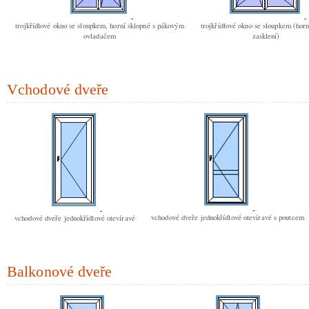
trojkřídlové okno se sloupkem, horní sklopné s pákovým
trojkřídlové okno se sloupkem (hor
ovladačem
zasklení)
Vchodové dveře
vchodové dveře jednokřídlové otevíravé s poutcem
vchodové dveře jednokřídlové otevíravé
Balkonové dveře