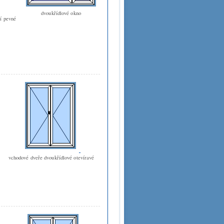
dvoukřídlové okno
ní pevné
vchodové dveře dvoukřídlové otevíravé