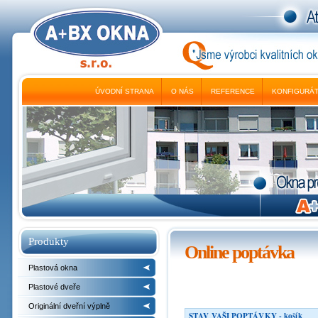
ÚVODNÍ STRANA
O NÁS
REFERENCE
KONFIGURÁ
Produkty
Online poptávka
Plastová okna
Plastové dveře
Originální dveřní výplně
STAV VAŠI POPTÁVKY - košík