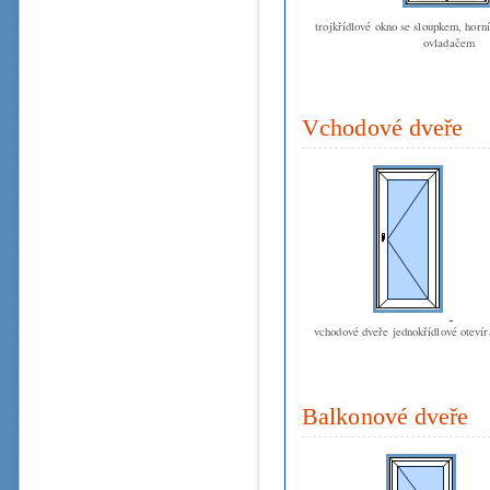
trojkřídlové okno se sloupkem, horn
ovladačem
Vchodové dveře
vchodové dveře jednokřídlové oteví
Balkonové dveře