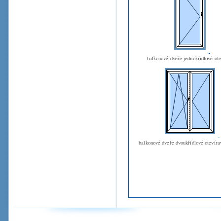
balkonové dveře jednokřídlové ot
balkonové dveře dvoukřídlové otevíra