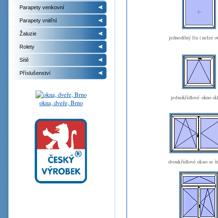
Parapety venkovní
Parapety vnitřní
Žaluzie
jednodílný fix (nelze o
Rolety
Sítě
Příslušenství
jednokřídlové okno sk
okna, dveře, Brno
dvoukřídlové okno se š