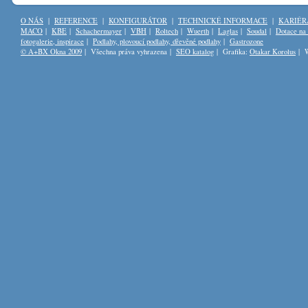
O NÁS
|
REFERENCE
|
KONFIGURÁTOR
|
TECHNICKÉ INFORMACE
|
KARIÉR
MACO
|
KBE
|
Schachermayer
|
VBH
|
Roltech
|
Wuerth
|
Laglas
|
Soudal
|
Dotace na
fotogalerie, inspirace
|
Podlahy, plovoucí podlahy, dřevěné podlahy
|
Gastrozone
© A+BX Okna 2009
| Všechna práva vyhrazena |
SEO katalog
| Grafika:
Otakar Korolus
| W