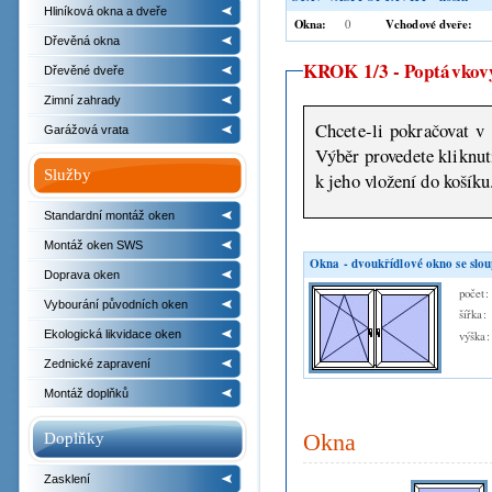
Hliníková okna a dveře
Okna:
Vchodové dveře:
0
Dřevěná okna
KROK 1/3 - Poptávkový
Dřevěné dveře
Zimní zahrady
Chcete-li pokračovat v 
Garážová vrata
Výběr provedete kliknutím na některý z náhledů nabízeného zboží a následně bud
Služby
k jeho vložení do košíku
Standardní montáž oken
Montáž oken SWS
Okna - dvoukřídlové okno se slo
Doprava oken
počet:
Vybourání původních oken
šířka:
Ekologická likvidace oken
výška:
Zednické zapravení
Montáž doplňků
Doplňky
Okna
Zasklení