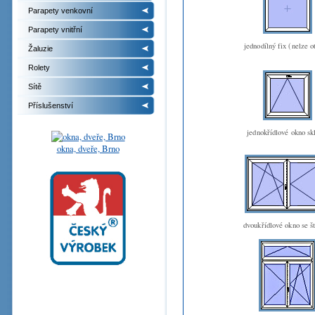
Parapety venkovní
Parapety vnitřní
jednodílný fix (nelze o
Žaluzie
Rolety
Sítě
Příslušenství
jednokřídlové okno sk
okna, dveře, Brno
dvoukřídlové okno se š