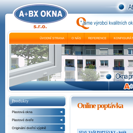
ÚVODNÍ STRANA
O NÁS
REFERENCE
KONFIGURÁ
Produkty
Online poptávka
Plastová okna
Plastové dveře
Originální dveřní výplně
STAV VAŠI POPTÁVKY - košík