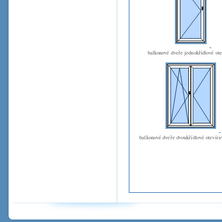
balkonové dveře jednokřídlové ot
balkonové dveře dvoukřídlové otevíra