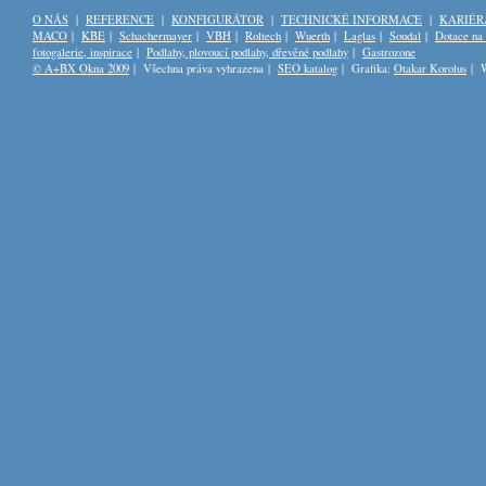
O NÁS
|
REFERENCE
|
KONFIGURÁTOR
|
TECHNICKÉ INFORMACE
|
KARIÉR
MACO
|
KBE
|
Schachermayer
|
VBH
|
Roltech
|
Wuerth
|
Laglas
|
Soudal
|
Dotace na
fotogalerie, inspirace
|
Podlahy, plovoucí podlahy, dřevěné podlahy
|
Gastrozone
© A+BX Okna 2009
| Všechna práva vyhrazena |
SEO katalog
| Grafika:
Otakar Korolus
| W