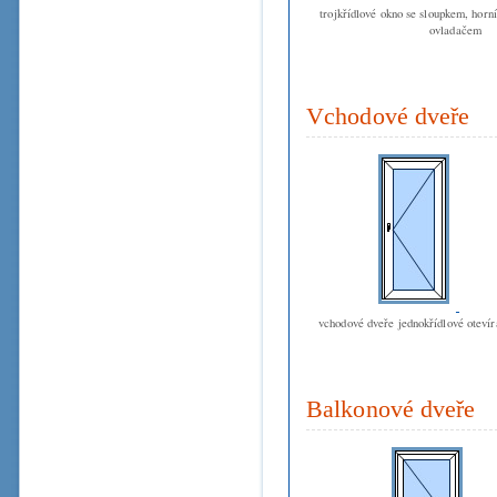
trojkřídlové okno se sloupkem, horn
ovladačem
Vchodové dveře
vchodové dveře jednokřídlové oteví
Balkonové dveře