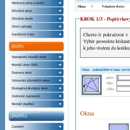
Hliníková okna a dveře
Okna:
Vchodové dveře:
0
Dřevěná okna
KROK 1/3 - Poptávkový
Dřevěné dveře
Zimní zahrady
Chcete-li pokračovat v 
Garážová vrata
Výběr provedete kliknutím na některý z náhledů nabízeného zboží a následně bud
Služby
k jeho vložení do košíku
Standardní montáž oken
Montáž oken SWS
Okna - jednokřídlové okno otevír
Doprava oken
počet:
Vybourání původních oken
šířka:
Ekologická likvidace oken
výška:
Zednické zapravení
Montáž doplňků
Okna
Doplňky
Zasklení