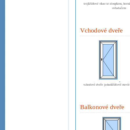
trojkřídlové okno se sloupkem, horn
ovladačem
Vchodové dveře
vchodové dveře jednokřídlové oteví
Balkonové dveře