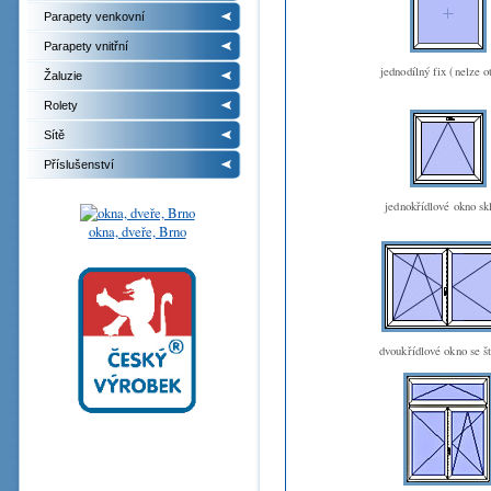
Parapety venkovní
Parapety vnitřní
jednodílný fix (nelze o
Žaluzie
Rolety
Sítě
Příslušenství
jednokřídlové okno sk
okna, dveře, Brno
dvoukřídlové okno se š