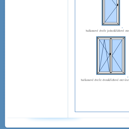
balkonové dveře jednokřídlové ot
balkonové dveře dvoukřídlové otevíra