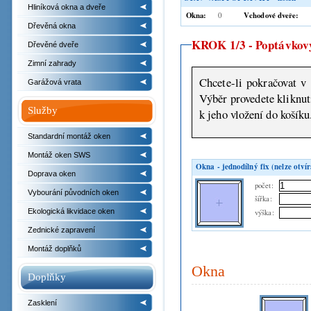
Hliníková okna a dveře
Okna:
Vchodové dveře:
0
Dřevěná okna
KROK 1/3 - Poptávkový
Dřevěné dveře
Zimní zahrady
Chcete-li pokračovat v 
Garážová vrata
Výběr provedete kliknutím na některý z náhledů nabízeného zboží a následně bud
Služby
k jeho vložení do košíku
Standardní montáž oken
Montáž oken SWS
Okna - jednodílný fix (nelze otvír
Doprava oken
počet:
Vybourání původních oken
šířka:
Ekologická likvidace oken
výška:
Zednické zapravení
Montáž doplňků
Okna
Doplňky
Zasklení