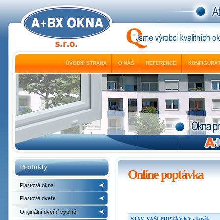
ÚVODNÍ STRANA
O NÁS
REFERENCE
KONFIGURÁ
Produkty
Online poptávka
Plastová okna
Plastové dveře
Originální dveřní výplně
STAV VAŠI POPTÁVKY - košík