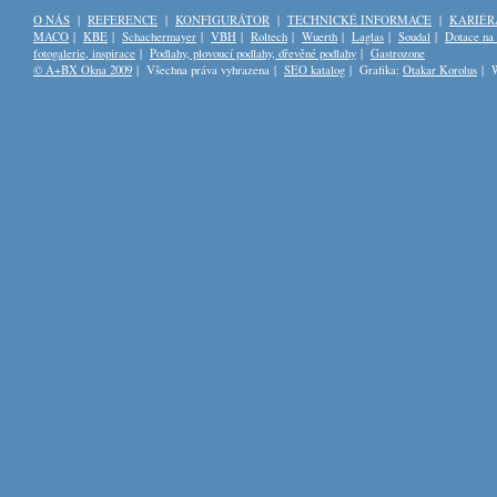
O NÁS
|
REFERENCE
|
KONFIGURÁTOR
|
TECHNICKÉ INFORMACE
|
KARIÉR
MACO
|
KBE
|
Schachermayer
|
VBH
|
Roltech
|
Wuerth
|
Laglas
|
Soudal
|
Dotace na
fotogalerie, inspirace
|
Podlahy, plovoucí podlahy, dřevěné podlahy
|
Gastrozone
© A+BX Okna 2009
| Všechna práva vyhrazena |
SEO katalog
| Grafika:
Otakar Korolus
| W